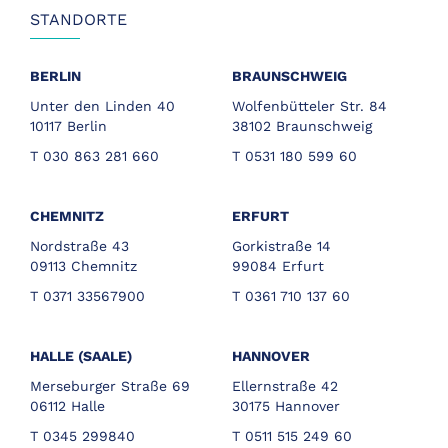
STANDORTE
BERLIN
BRAUNSCHWEIG
Unter den Linden 40
Wolfenbütteler Str. 84
10117 Berlin
38102 Braunschweig
T 030 863 281 660
T 0531 180 599 60
CHEMNITZ
ERFURT
Nordstraße 43
Gorkistraße 14
09113 Chemnitz
99084 Erfurt
T 0371 33567900
T 0361 710 137 60
HALLE (SAALE)
HANNOVER
Merseburger Straße 69
Ellernstraße 42
06112 Halle
30175 Hannover
T 0345 299840
T 0511 515 249 60