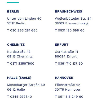
BERLIN
BRAUNSCHWEIG
Unter den Linden 40
Wolfenbütteler Str. 84
10117 Berlin
38102 Braunschweig
T 030 863 281 660
T 0531 180 599 60
CHEMNITZ
ERFURT
Nordstraße 43
Gorkistraße 14
09113 Chemnitz
99084 Erfurt
T 0371 33567900
T 0361 710 137 60
HALLE (SAALE)
HANNOVER
Merseburger Straße 69
Ellernstraße 42
06112 Halle
30175 Hannover
T 0345 299840
T 0511 515 249 60