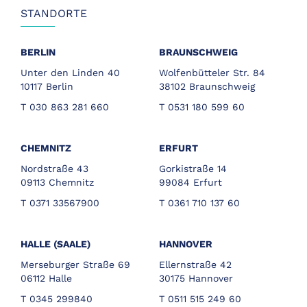
STANDORTE
BERLIN
BRAUNSCHWEIG
Unter den Linden 40
Wolfenbütteler Str. 84
10117 Berlin
38102 Braunschweig
T 030 863 281 660
T 0531 180 599 60
CHEMNITZ
ERFURT
Nordstraße 43
Gorkistraße 14
09113 Chemnitz
99084 Erfurt
T 0371 33567900
T 0361 710 137 60
HALLE (SAALE)
HANNOVER
Merseburger Straße 69
Ellernstraße 42
06112 Halle
30175 Hannover
T 0345 299840
T 0511 515 249 60